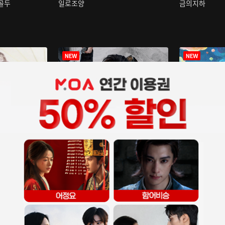
구골두
일로조양
금의지하
장중인
아재저리등니 :