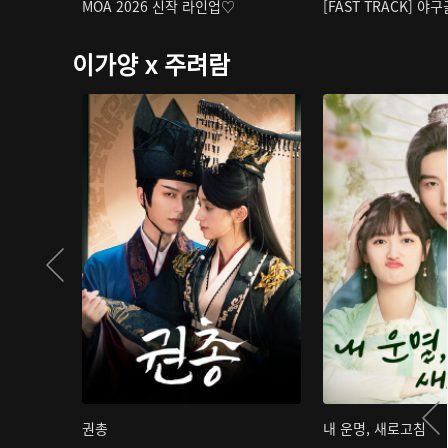
MOA 2026 신작 라인업♡
[FAST TRACK] 야
이가양 x 주려람
권총
내 운명, 새로고침