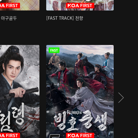
K] 야구골두
[FAST TRACK] 천향
소오강호 