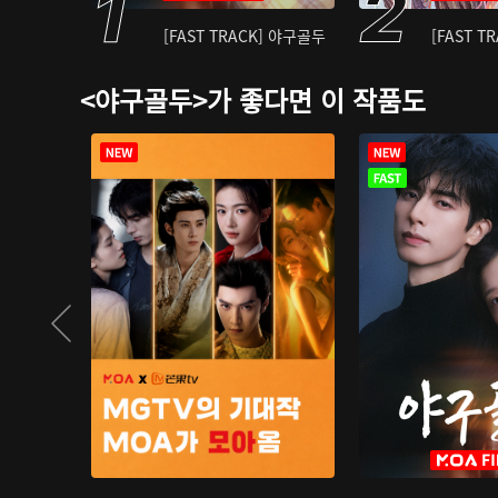
[FAST TRACK] 야구골두
[FAST T
<야구골두>가 좋다면 이 작품도