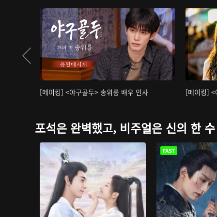
[메이킹] <야구골두> 송위룡 배우 인사
[메이킹] 
포석은 완벽했고, 비주얼은 신의 한 수