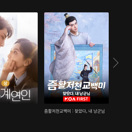
즘활저천교백미 : 찾았다, 내 낭군님
산하침