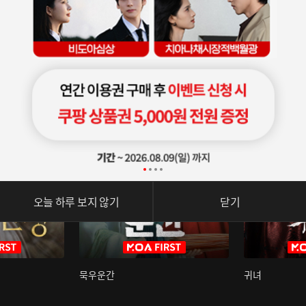
오늘 하루 보지 않기
닫기
묵우운간
귀녀