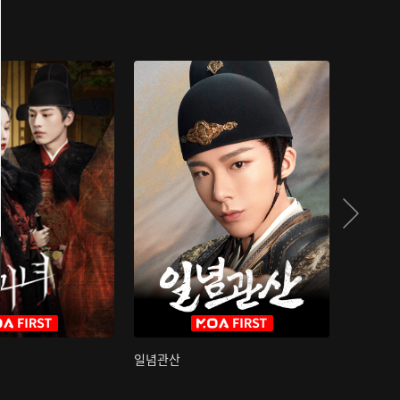
일념관산
국색방화