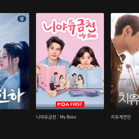
니야유금천 : My Boss
치유계연인