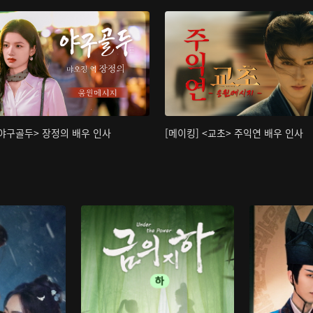
<야구골두> 장정의 배우 인사
[메이킹] <교초> 주익연 배우 인사