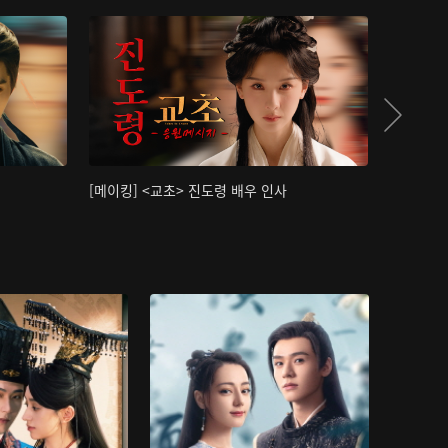
[메이킹] <교초> 진도령 배우 인사
[메이킹]