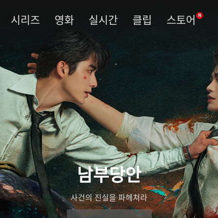
시리즈
영화
실시간
클립
스토어
N
남부당안
사건의 진실을 파헤쳐라