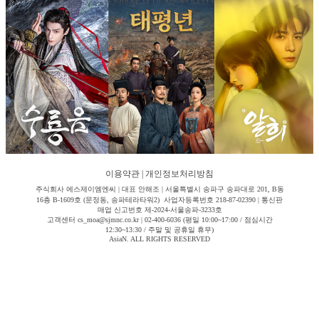
이용약관
|
개인정보처리방침
주식회사 에스제이엠엔씨 | 대표 안해조 | 서울특별시 송파구 송파대로 201, B동
16층 B-1609호 (문정동, 송파테라타워2) 사업자등록번호 218-87-02390 | 통신판
매업 신고번호 제-2024-서울송파-3233호
고객센터 cs_moa@sjmnc.co.kr | 02-400-6036 (평일 10:00~17:00 / 점심시간
12:30~13:30 / 주말 및 공휴일 휴무)
AsiaN. ALL RIGHTS RESERVED