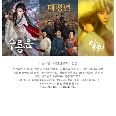
이용약관
|
개인정보처리방침
주식회사 에스제이엠엔씨 | 대표 안해조 | 서울특별시 송파구 송파대로 201, B동
16층 B-1609호 (문정동, 송파테라타워2) 사업자등록번호 218-87-02390 | 통신판
매업 신고번호 제-2024-서울송파-3233호
고객센터 cs_moa@sjmnc.co.kr | 02-400-6036 (평일 10:00~17:00 / 점심시간
12:30~13:30 / 주말 및 공휴일 휴무)
AsiaN. ALL RIGHTS RESERVED