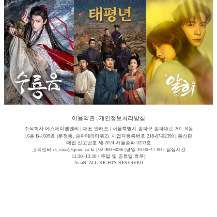
이용약관
|
개인정보처리방침
주식회사 에스제이엠엔씨 | 대표 안해조 | 서울특별시 송파구 송파대로 201, B동
16층 B-1609호 (문정동, 송파테라타워2) 사업자등록번호 218-87-02390 | 통신판
매업 신고번호 제-2024-서울송파-3233호
고객센터 cs_moa@sjmnc.co.kr | 02-400-6036 (평일 10:00~17:00 / 점심시간
12:30~13:30 / 주말 및 공휴일 휴무)
AsiaN. ALL RIGHTS RESERVED