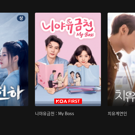
니야유금천 : My Boss
치유계연인