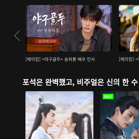
[메이킹] <야구골두> 송위룡 배우 인사
[메이킹] 
포석은 완벽했고, 비주얼은 신의 한 수