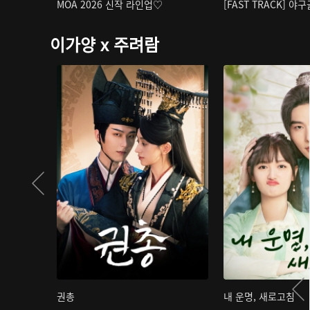
MOA 2026 신작 라인업♡
[FAST TRACK] 야
이가양 x 주려람
권총
내 운명, 새로고침