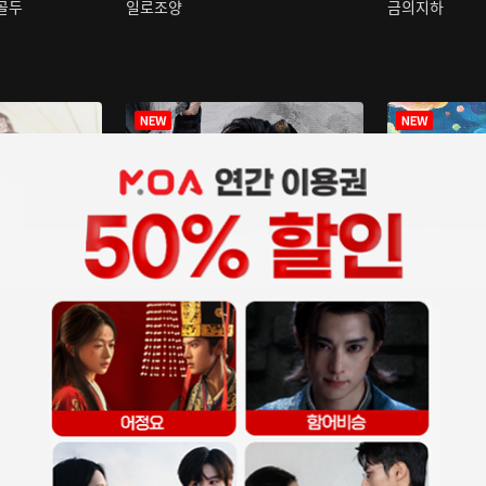
구골두
일로조양
금의지하
장중인
아재저리등니 :