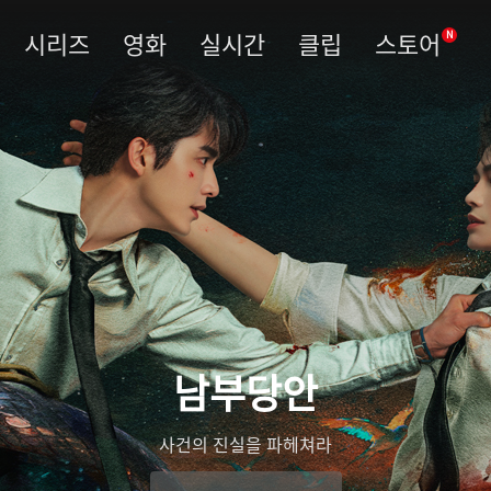
시리즈
영화
실시간
클립
스토어
N
우림령
관복을 벗고 진실을 베다