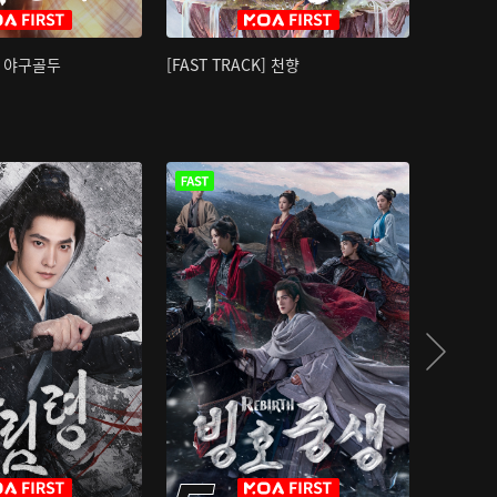
K] 야구골두
[FAST TRACK] 천향
소오강호 