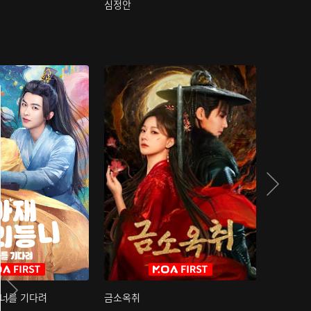
심정안
여과성음유
 너를 기다려
금소옥취
금수택심