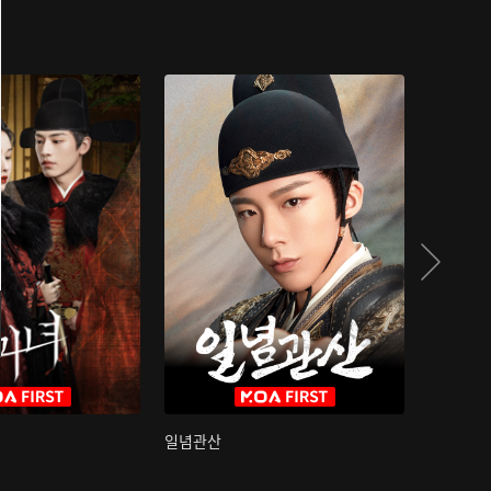
일념관산
국색방화