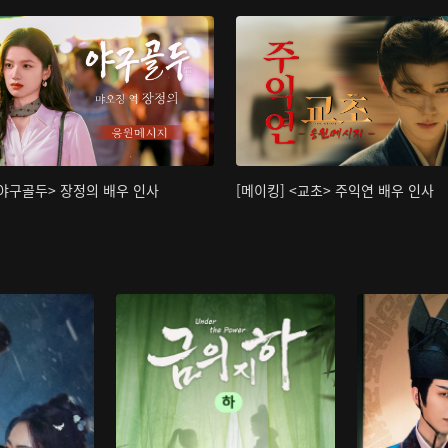
<야구골두> 장정의 배우 인사
[메이킹] <교초> 주익연 배우 인사