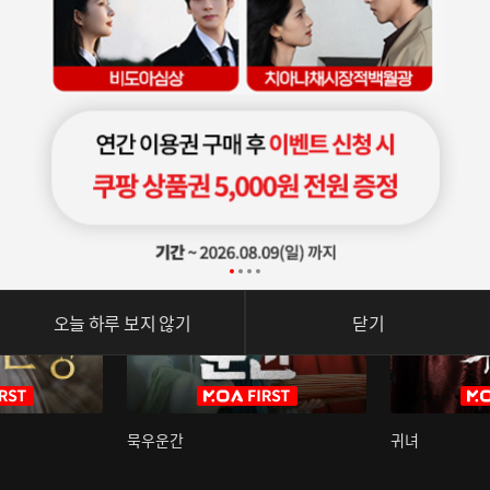
오늘 하루 보지 않기
닫기
묵우운간
귀녀