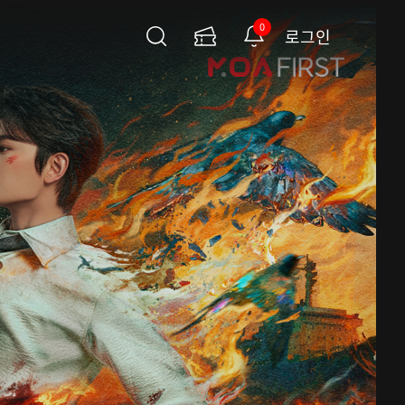
0
로그인
검
이
알
색
용
림
권
페
이
지