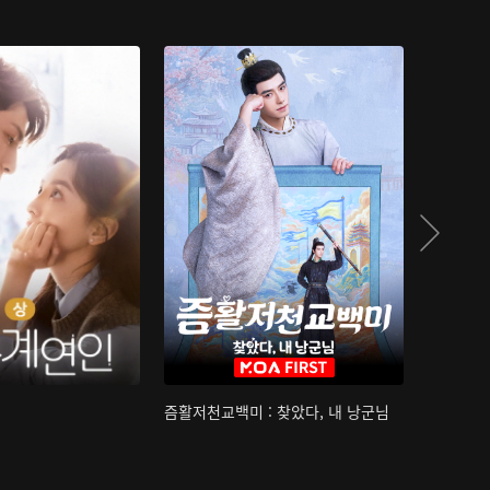
즘활저천교백미 : 찾았다, 내 낭군님
산하침