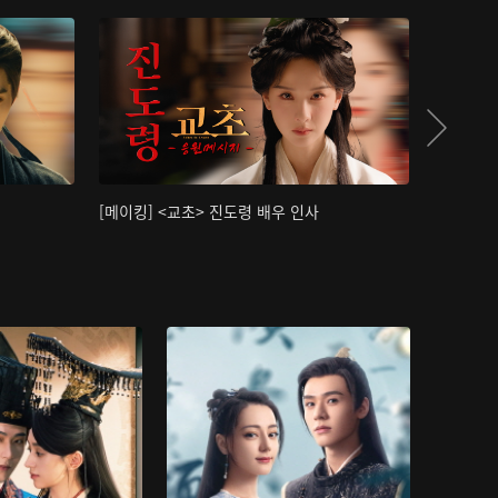
[메이킹] <교초> 진도령 배우 인사
[메이킹]