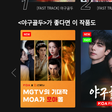
[FAST TRACK] 야구골두
[FAST T
<야구골두>가 좋다면 이 작품도