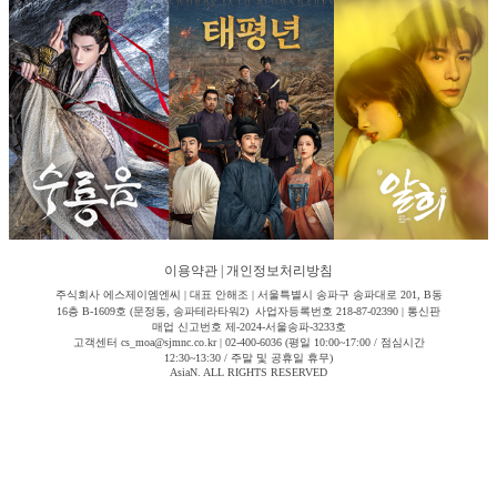
이용약관
|
개인정보처리방침
주식회사 에스제이엠엔씨 | 대표 안해조 | 서울특별시 송파구 송파대로 201, B동
16층 B-1609호 (문정동, 송파테라타워2) 사업자등록번호 218-87-02390 | 통신판
매업 신고번호 제-2024-서울송파-3233호
고객센터 cs_moa@sjmnc.co.kr | 02-400-6036 (평일 10:00~17:00 / 점심시간
12:30~13:30 / 주말 및 공휴일 휴무)
AsiaN. ALL RIGHTS RESERVED