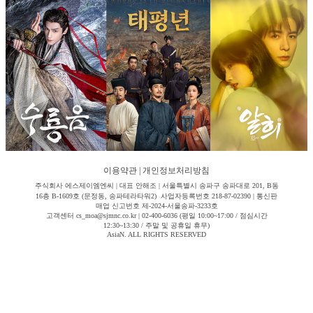
이용약관
|
개인정보처리방침
주식회사 에스제이엠엔씨 | 대표 안해조 | 서울특별시 송파구 송파대로 201, B동
16층 B-1609호 (문정동, 송파테라타워2) 사업자등록번호 218-87-02390 | 통신판
매업 신고번호 제-2024-서울송파-3233호
고객센터 cs_moa@sjmnc.co.kr | 02-400-6036 (평일 10:00~17:00 / 점심시간
12:30~13:30 / 주말 및 공휴일 휴무)
AsiaN. ALL RIGHTS RESERVED