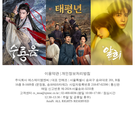
이용약관
|
개인정보처리방침
주식회사 에스제이엠엔씨 | 대표 안해조 | 서울특별시 송파구 송파대로 201, B동
16층 B-1609호 (문정동, 송파테라타워2) 사업자등록번호 218-87-02390 | 통신판
매업 신고번호 제-2024-서울송파-3233호
고객센터 cs_moa@sjmnc.co.kr | 02-400-6036 (평일 10:00~17:00 / 점심시간
12:30~13:30 / 주말 및 공휴일 휴무)
AsiaN. ALL RIGHTS RESERVED