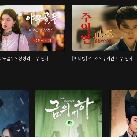
<야구골두> 장정의 배우 인사
[메이킹] <교초> 주익연 배우 인사