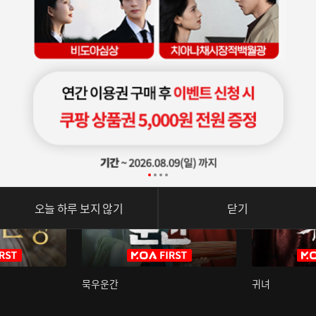
오늘 하루 보지 않기
닫기
묵우운간
귀녀