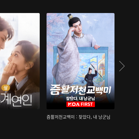
즘활저천교백미 : 찾았다, 내 낭군님
산하침