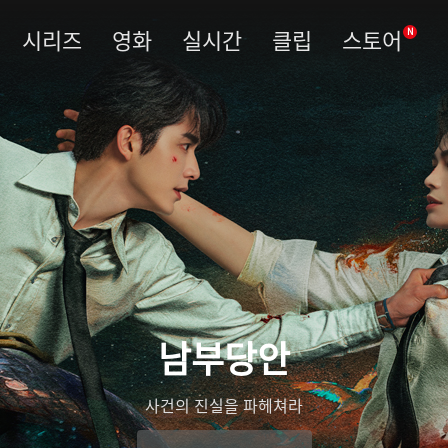
시리즈
영화
실시간
클립
스토어
N
남부당안
사건의 진실을 파헤쳐라