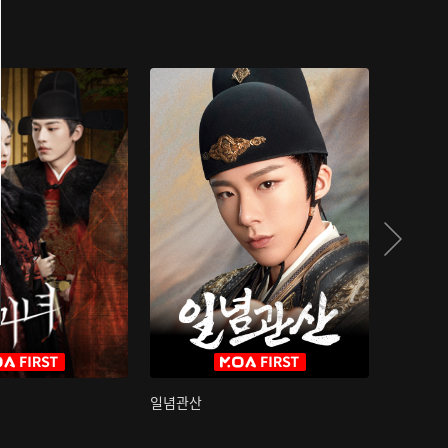
일념관산
국색방화