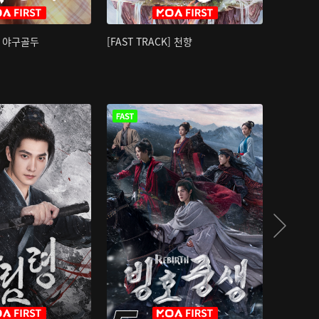
K] 야구골두
[FAST TRACK] 천향
소오강호 