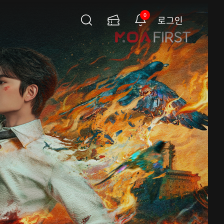
0
로그인
검
이
알
색
용
림
권
페
이
지