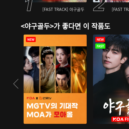
[FAST TRACK] 야구골두
[FAST T
<야구골두>가 좋다면 이 작품도