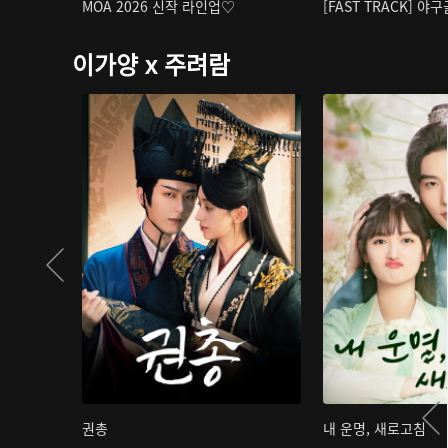
MOA 2026 신작 라인업♡
[FAST TRACK] 야
이가양 x 주려람
권총
내 운명, 새로고침