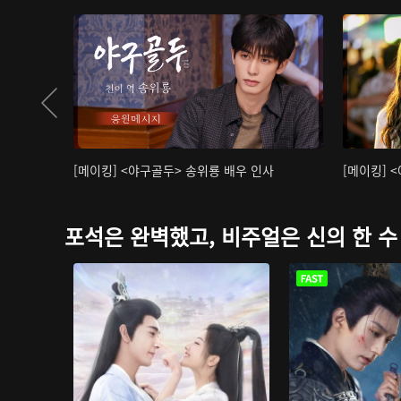
[메이킹] <야구골두> 송위룡 배우 인사
[메이킹] 
포석은 완벽했고, 비주얼은 신의 한 수