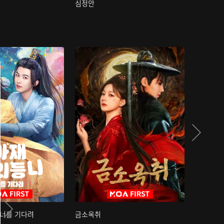
심정안
여과성음유
 너를 기다려
금소옥취
금수택심