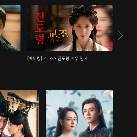
[메이킹] <교초> 진도령 배우 인사
[메이킹]