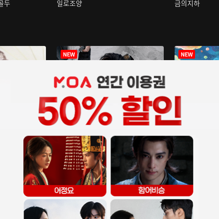
구골두
일로조양
금의지하
장중인
아재저리등니 :