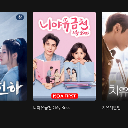
니야유금천 : My Boss
치유계연인