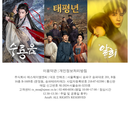
이용약관
|
개인정보처리방침
주식회사 에스제이엠엔씨 | 대표 안해조 | 서울특별시 송파구 송파대로 201, B동
16층 B-1609호 (문정동, 송파테라타워2) 사업자등록번호 218-87-02390 | 통신판
매업 신고번호 제-2024-서울송파-3233호
고객센터 cs_moa@sjmnc.co.kr | 02-400-6036 (평일 10:00~17:00 / 점심시간
12:30~13:30 / 주말 및 공휴일 휴무)
AsiaN. ALL RIGHTS RESERVED