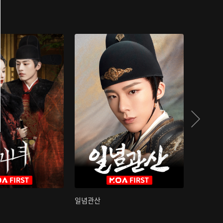
일념관산
국색방화