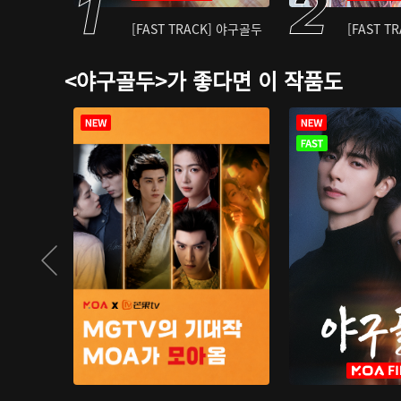
[FAST TRACK] 야구골두
[FAST T
<야구골두>가 좋다면 이 작품도