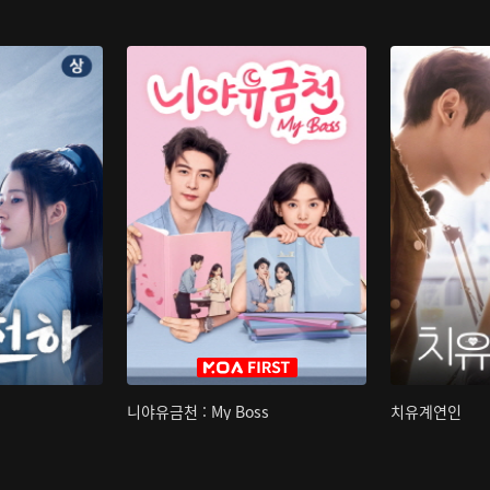
니야유금천 : My Boss
치유계연인