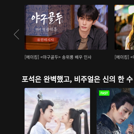
[메이킹] <야구골두> 송위룡 배우 인사
[메이킹] 
포석은 완벽했고, 비주얼은 신의 한 수