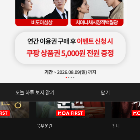
오늘 하루 보지 않기
닫기
묵우운간
귀녀