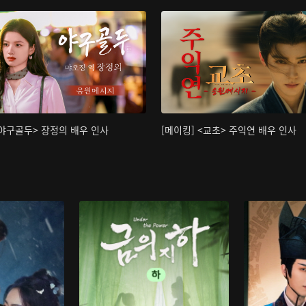
<야구골두> 장정의 배우 인사
[메이킹] <교초> 주익연 배우 인사