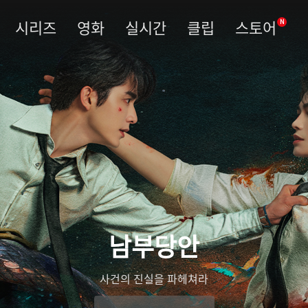
시리즈
영화
실시간
클립
스토어
N
남부당안
사건의 진실을 파헤쳐라