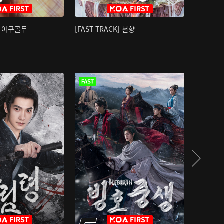
K] 야구골두
[FAST TRACK] 천향
소오강호 