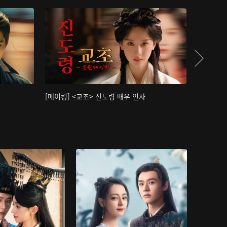
[메이킹] <교초> 진도령 배우 인사
[메이킹]