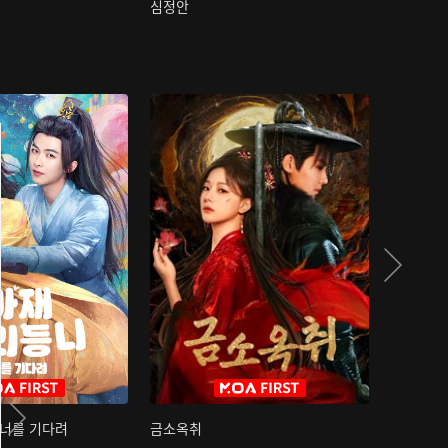
심정안
여과성음유
 너를 기다려
금소옥취
금수택심