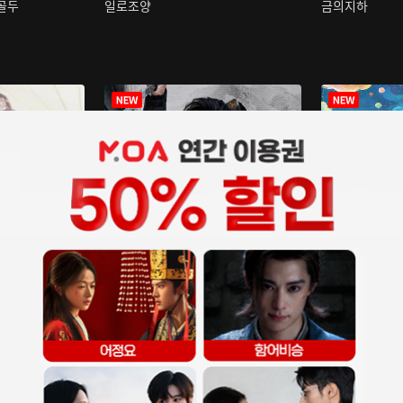
구골두
일로조양
금의지하
장중인
아재저리등니 :