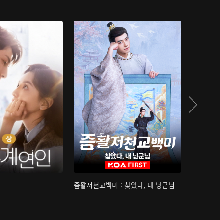
즘활저천교백미 : 찾았다, 내 낭군님
산하침