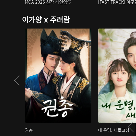
MOA 2026 신작 라인업♡
[FAST TRACK] 야
이가양 x 주려람
권총
내 운명, 새로고침