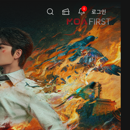
0
로그인
검
이
알
색
용
림
권
페
이
지