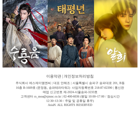
이용약관
|
개인정보처리방침
주식회사 에스제이엠엔씨 | 대표 안해조 | 서울특별시 송파구 송파대로 201, B동
16층 B-1609호 (문정동, 송파테라타워2) 사업자등록번호 218-87-02390 | 통신판
매업 신고번호 제-2024-서울송파-3233호
고객센터 cs_moa@sjmnc.co.kr | 02-400-6036 (평일 10:00~17:00 / 점심시간
12:30~13:30 / 주말 및 공휴일 휴무)
AsiaN. ALL RIGHTS RESERVED