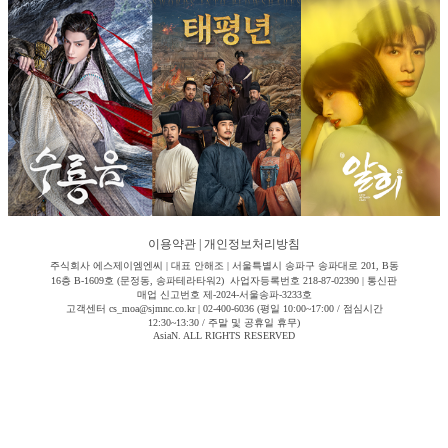
이용약관
|
개인정보처리방침
주식회사 에스제이엠엔씨 | 대표 안해조 | 서울특별시 송파구 송파대로 201, B동
16층 B-1609호 (문정동, 송파테라타워2) 사업자등록번호 218-87-02390 | 통신판
매업 신고번호 제-2024-서울송파-3233호
고객센터 cs_moa@sjmnc.co.kr | 02-400-6036 (평일 10:00~17:00 / 점심시간
12:30~13:30 / 주말 및 공휴일 휴무)
AsiaN. ALL RIGHTS RESERVED