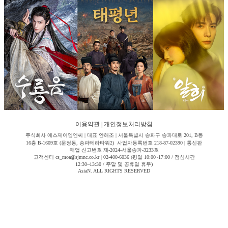
이용약관
|
개인정보처리방침
주식회사 에스제이엠엔씨 | 대표 안해조 | 서울특별시 송파구 송파대로 201, B동
16층 B-1609호 (문정동, 송파테라타워2) 사업자등록번호 218-87-02390 | 통신판
매업 신고번호 제-2024-서울송파-3233호
고객센터 cs_moa@sjmnc.co.kr | 02-400-6036 (평일 10:00~17:00 / 점심시간
12:30~13:30 / 주말 및 공휴일 휴무)
AsiaN. ALL RIGHTS RESERVED