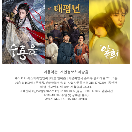
이용약관
|
개인정보처리방침
주식회사 에스제이엠엔씨 | 대표 안해조 | 서울특별시 송파구 송파대로 201, B동
16층 B-1609호 (문정동, 송파테라타워2) 사업자등록번호 218-87-02390 | 통신판
매업 신고번호 제-2024-서울송파-3233호
고객센터 cs_moa@sjmnc.co.kr | 02-400-6036 (평일 10:00~17:00 / 점심시간
12:30~13:30 / 주말 및 공휴일 휴무)
AsiaN. ALL RIGHTS RESERVED