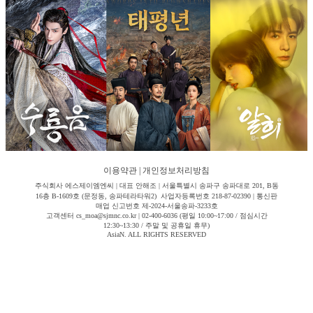
이용약관
|
개인정보처리방침
주식회사 에스제이엠엔씨 | 대표 안해조 | 서울특별시 송파구 송파대로 201, B동
16층 B-1609호 (문정동, 송파테라타워2) 사업자등록번호 218-87-02390 | 통신판
매업 신고번호 제-2024-서울송파-3233호
고객센터 cs_moa@sjmnc.co.kr | 02-400-6036 (평일 10:00~17:00 / 점심시간
12:30~13:30 / 주말 및 공휴일 휴무)
AsiaN. ALL RIGHTS RESERVED