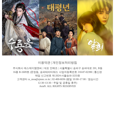
이용약관
|
개인정보처리방침
주식회사 에스제이엠엔씨 | 대표 안해조 | 서울특별시 송파구 송파대로 201, B동
16층 B-1609호 (문정동, 송파테라타워2) 사업자등록번호 218-87-02390 | 통신판
매업 신고번호 제-2024-서울송파-3233호
고객센터 cs_moa@sjmnc.co.kr | 02-400-6036 (평일 10:00~17:00 / 점심시간
12:30~13:30 / 주말 및 공휴일 휴무)
AsiaN. ALL RIGHTS RESERVED