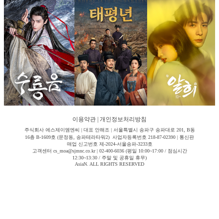
이용약관
|
개인정보처리방침
주식회사 에스제이엠엔씨 | 대표 안해조 | 서울특별시 송파구 송파대로 201, B동
16층 B-1609호 (문정동, 송파테라타워2) 사업자등록번호 218-87-02390 | 통신판
매업 신고번호 제-2024-서울송파-3233호
고객센터 cs_moa@sjmnc.co.kr | 02-400-6036 (평일 10:00~17:00 / 점심시간
12:30~13:30 / 주말 및 공휴일 휴무)
AsiaN. ALL RIGHTS RESERVED