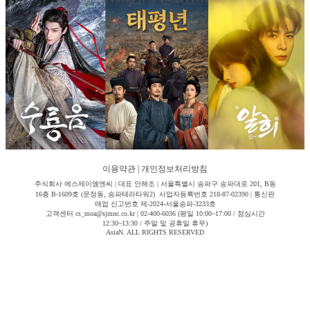
이용약관
|
개인정보처리방침
주식회사 에스제이엠엔씨 | 대표 안해조 | 서울특별시 송파구 송파대로 201, B동
16층 B-1609호 (문정동, 송파테라타워2) 사업자등록번호 218-87-02390 | 통신판
매업 신고번호 제-2024-서울송파-3233호
고객센터 cs_moa@sjmnc.co.kr | 02-400-6036 (평일 10:00~17:00 / 점심시간
12:30~13:30 / 주말 및 공휴일 휴무)
AsiaN. ALL RIGHTS RESERVED