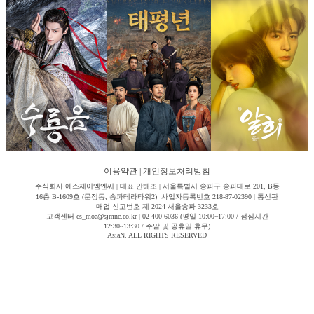
이용약관
|
개인정보처리방침
주식회사 에스제이엠엔씨 | 대표 안해조 | 서울특별시 송파구 송파대로 201, B동
16층 B-1609호 (문정동, 송파테라타워2) 사업자등록번호 218-87-02390 | 통신판
매업 신고번호 제-2024-서울송파-3233호
고객센터 cs_moa@sjmnc.co.kr | 02-400-6036 (평일 10:00~17:00 / 점심시간
12:30~13:30 / 주말 및 공휴일 휴무)
AsiaN. ALL RIGHTS RESERVED