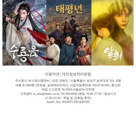
이용약관
|
개인정보처리방침
주식회사 에스제이엠엔씨 | 대표 안해조 | 서울특별시 송파구 송파대로 201, B동
16층 B-1609호 (문정동, 송파테라타워2) 사업자등록번호 218-87-02390 | 통신판
매업 신고번호 제-2024-서울송파-3233호
고객센터 cs_moa@sjmnc.co.kr | 02-400-6036 (평일 10:00~17:00 / 점심시간
12:30~13:30 / 주말 및 공휴일 휴무)
AsiaN. ALL RIGHTS RESERVED