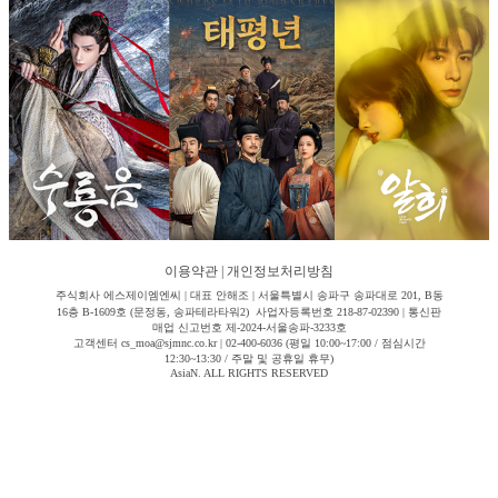
이용약관
|
개인정보처리방침
주식회사 에스제이엠엔씨 | 대표 안해조 | 서울특별시 송파구 송파대로 201, B동
16층 B-1609호 (문정동, 송파테라타워2) 사업자등록번호 218-87-02390 | 통신판
매업 신고번호 제-2024-서울송파-3233호
고객센터 cs_moa@sjmnc.co.kr | 02-400-6036 (평일 10:00~17:00 / 점심시간
12:30~13:30 / 주말 및 공휴일 휴무)
AsiaN. ALL RIGHTS RESERVED