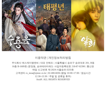
이용약관
|
개인정보처리방침
주식회사 에스제이엠엔씨 | 대표 안해조 | 서울특별시 송파구 송파대로 201, B동
16층 B-1609호 (문정동, 송파테라타워2) 사업자등록번호 218-87-02390 | 통신판
매업 신고번호 제-2024-서울송파-3233호
고객센터 cs_moa@sjmnc.co.kr | 02-400-6036 (평일 10:00~17:00 / 점심시간
12:30~13:30 / 주말 및 공휴일 휴무)
AsiaN. ALL RIGHTS RESERVED