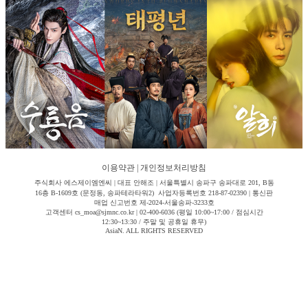
이용약관
|
개인정보처리방침
주식회사 에스제이엠엔씨 | 대표 안해조 | 서울특별시 송파구 송파대로 201, B동
16층 B-1609호 (문정동, 송파테라타워2) 사업자등록번호 218-87-02390 | 통신판
매업 신고번호 제-2024-서울송파-3233호
고객센터 cs_moa@sjmnc.co.kr | 02-400-6036 (평일 10:00~17:00 / 점심시간
12:30~13:30 / 주말 및 공휴일 휴무)
AsiaN. ALL RIGHTS RESERVED