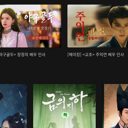
<야구골두> 장정의 배우 인사
[메이킹] <교초> 주익연 배우 인사