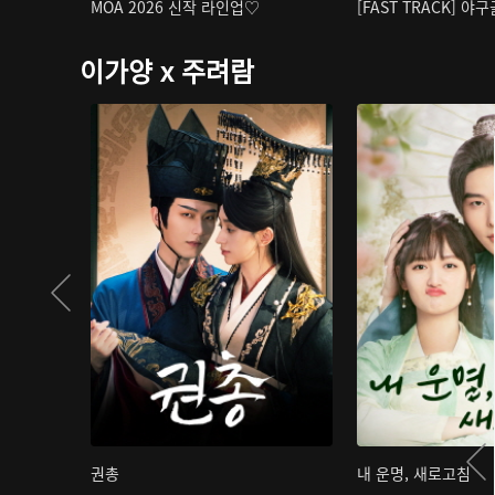
MOA 2026 신작 라인업♡
[FAST TRACK] 야
이가양 x 주려람
권총
내 운명, 새로고침