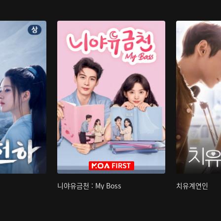
니야유금천 : My Boss
치유계연인