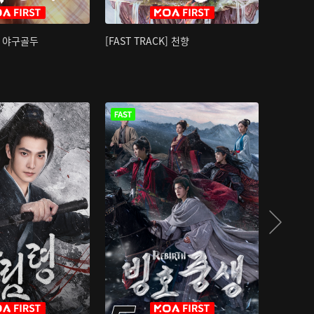
K] 야구골두
[FAST TRACK] 천향
소오강호 