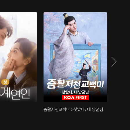
즘활저천교백미 : 찾았다, 내 낭군님
산하침