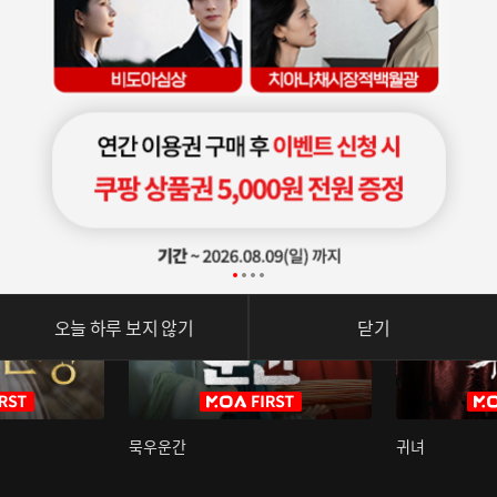
오늘 하루 보지 않기
닫기
묵우운간
귀녀