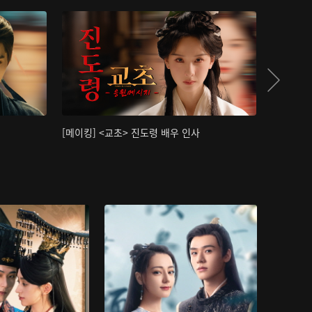
[메이킹] <교초> 진도령 배우 인사
[메이킹]