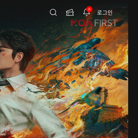
0
로그인
검
이
알
색
용
림
권
페
이
지