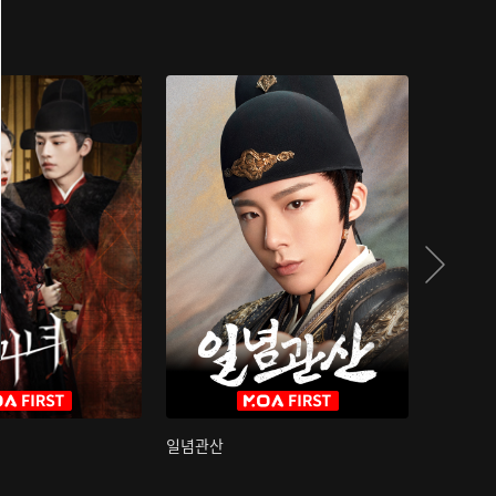
일념관산
국색방화