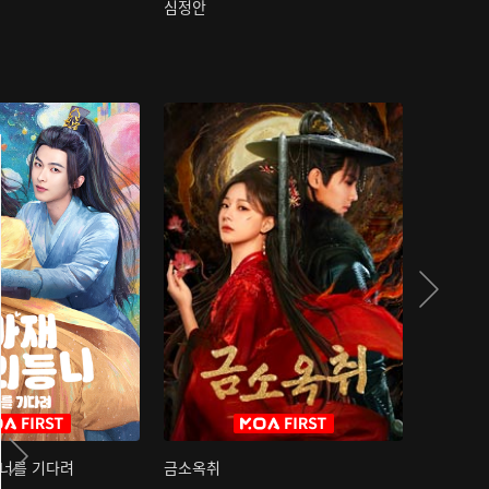
심정안
여과성음유
 너를 기다려
금소옥취
금수택심