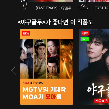
[FAST TRACK] 야구골두
[FAST T
<야구골두>가 좋다면 이 작품도