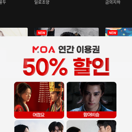
구골두
일로조양
금의지하
장중인
아재저리등니 :