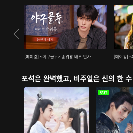
[메이킹] <야구골두> 송위룡 배우 인사
[메이킹] 
포석은 완벽했고, 비주얼은 신의 한 수