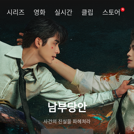
시리즈
영화
실시간
클립
스토어
N
남부당안
사건의 진실을 파헤쳐라