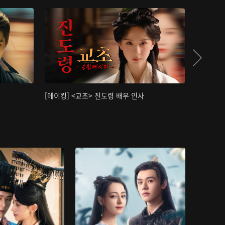
[메이킹] <교초> 진도령 배우 인사
[메이킹]