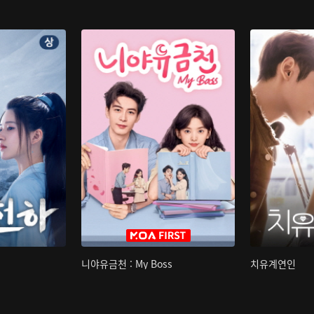
니야유금천 : My Boss
치유계연인