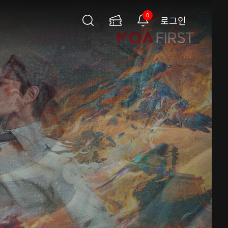
0
로그인
검
이
알
색
용
림
권
페
이
지