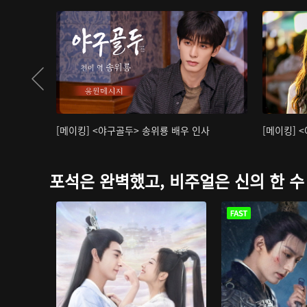
[메이킹] <야구골두> 송위룡 배우 인사
[메이킹] 
포석은 완벽했고, 비주얼은 신의 한 수