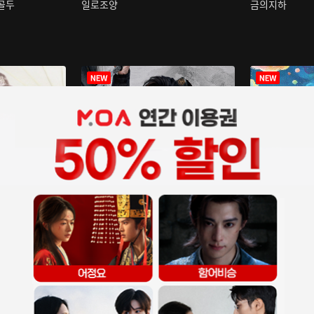
구골두
일로조양
금의지하
장중인
아재저리등니 :