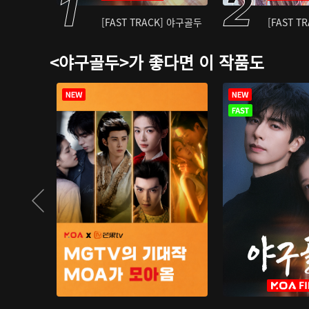
[FAST TRACK] 야구골두
[FAST T
<야구골두>가 좋다면 이 작품도