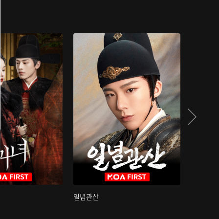
일념관산
국색방화