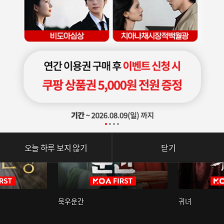
오늘 하루 보지 않기
닫기
묵우운간
귀녀