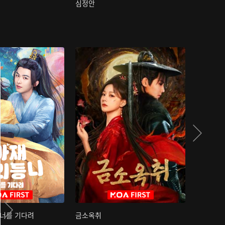
심정안
여과성음유
 너를 기다려
금소옥취
금수택심