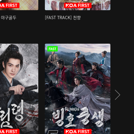
K] 야구골두
[FAST TRACK] 천향
소오강호 