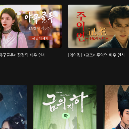
<야구골두> 장정의 배우 인사
[메이킹] <교초> 주익연 배우 인사