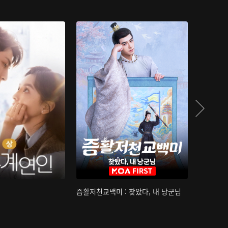
즘활저천교백미 : 찾았다, 내 낭군님
산하침