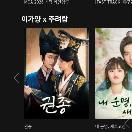
MOA 2026 신작 라인업♡
[FAST TRACK] 야
이가양 x 주려람
권총
내 운명, 새로고침