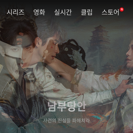
시리즈
영화
실시간
클립
스토어
N
남부당안
사건의 진실을 파헤쳐라