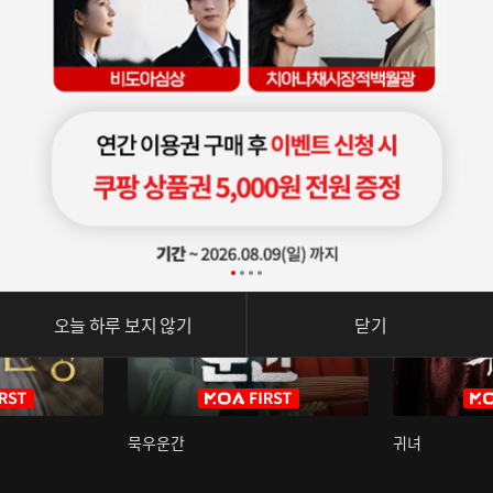
오늘 하루 보지 않기
닫기
묵우운간
귀녀