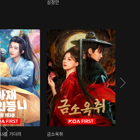
심정안
여과성음유
 너를 기다려
금소옥취
금수택심