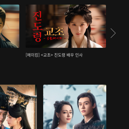
[메이킹] <교초> 진도령 배우 인사
[메이킹]