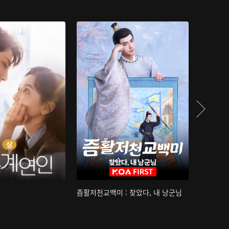
즘활저천교백미 : 찾았다, 내 낭군님
산하침