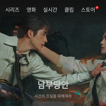
시리즈
영화
실시간
클립
스토어
N
남부당안
사건의 진실을 파헤쳐라