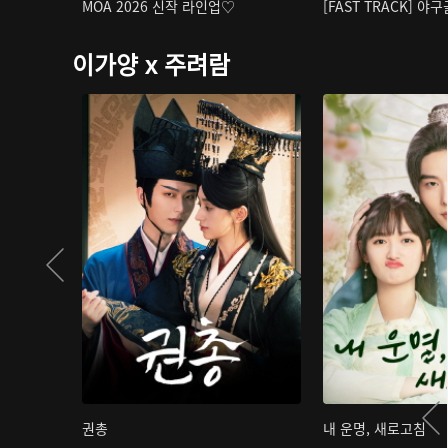
MOA 2026 신작 라인업♡
[FAST TRACK] 야
이가양 x 주려람
권총
내 운명, 새로고침