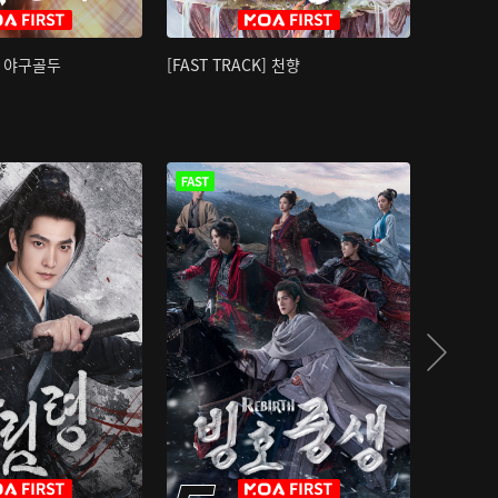
K] 야구골두
[FAST TRACK] 천향
소오강호 