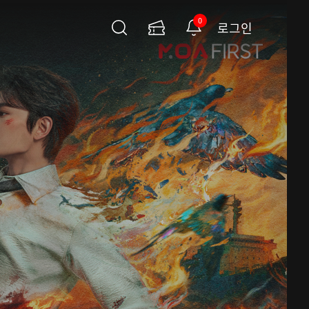
0
로그인
검
이
알
색
용
림
권
페
이
지