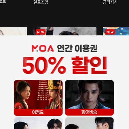
구골두
일로조양
금의지하
장중인
아재저리등니 :