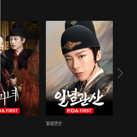
일념관산
국색방화