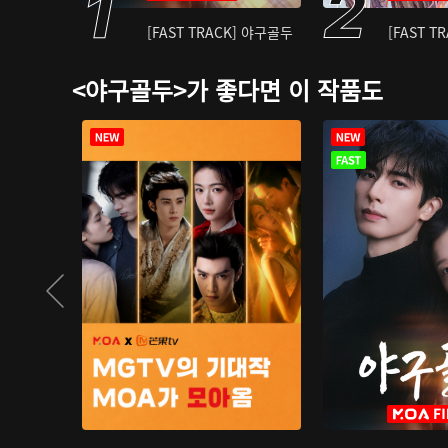
[FAST TRACK] 야구골두
[FAST T
<야구골두>가 좋다면 이 작품도