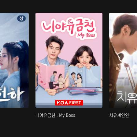
니야유금천 : My Boss
치유계연인