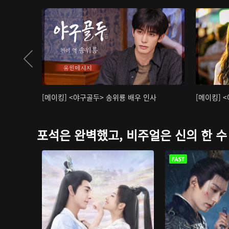
[메이킹] <야구골두> 송위룡 배우 인사
[메이킹] 
포석은 완벽했고, 비주얼은 신의 한 수