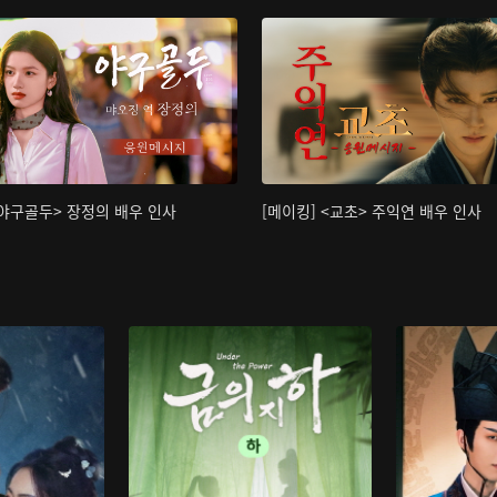
<야구골두> 장정의 배우 인사
[메이킹] <교초> 주익연 배우 인사