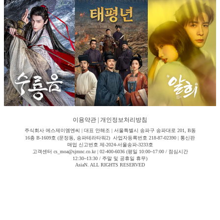
이용약관
|
개인정보처리방침
주식회사 에스제이엠엔씨 | 대표 안해조 | 서울특별시 송파구 송파대로 201, B동
16층 B-1609호 (문정동, 송파테라타워2) 사업자등록번호 218-87-02390 | 통신판
매업 신고번호 제-2024-서울송파-3233호
고객센터 cs_moa@sjmnc.co.kr | 02-400-6036 (평일 10:00~17:00 / 점심시간
12:30~13:30 / 주말 및 공휴일 휴무)
AsiaN. ALL RIGHTS RESERVED