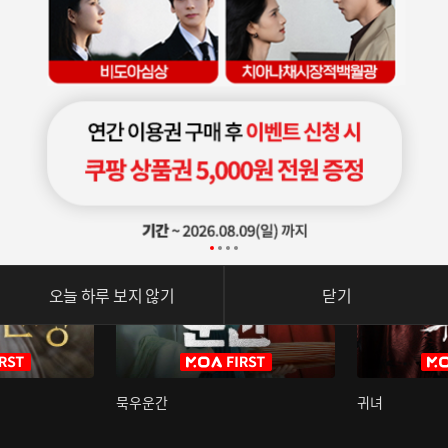
오늘 하루 보지 않기
닫기
묵우운간
귀녀