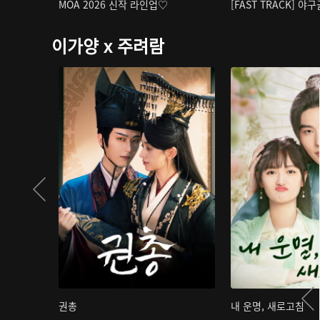
MOA 2026 신작 라인업♡
[FAST TRACK] 야
이가양 x 주려람
권총
내 운명, 새로고침