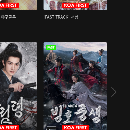
K] 야구골두
[FAST TRACK] 천향
소오강호 