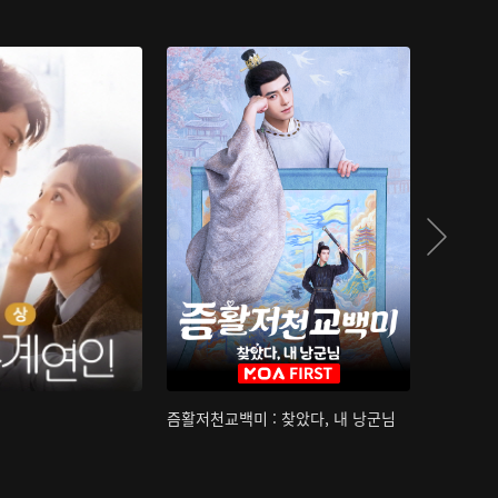
즘활저천교백미 : 찾았다, 내 낭군님
산하침