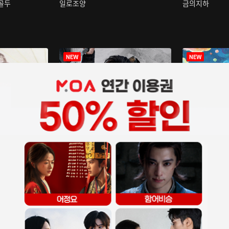
구골두
일로조양
금의지하
장중인
아재저리등니 :