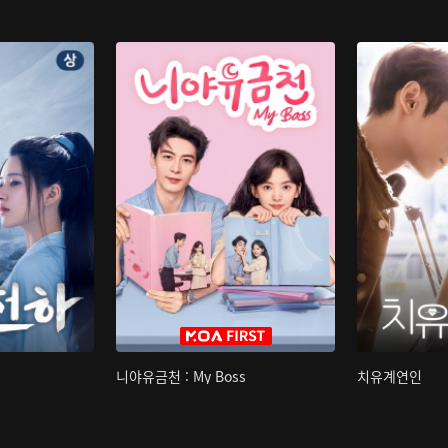
니야유금천 : My Boss
치유계연인