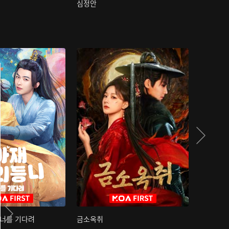
심정안
여과성음유
 너를 기다려
금소옥취
금수택심