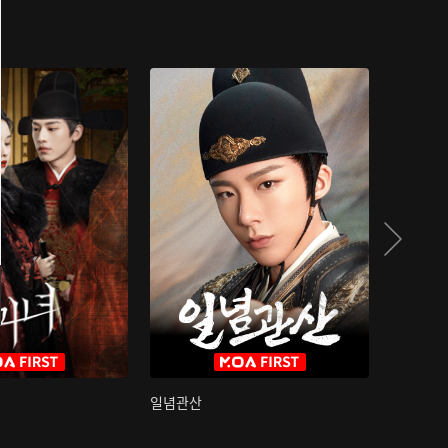
일념관산
국색방화