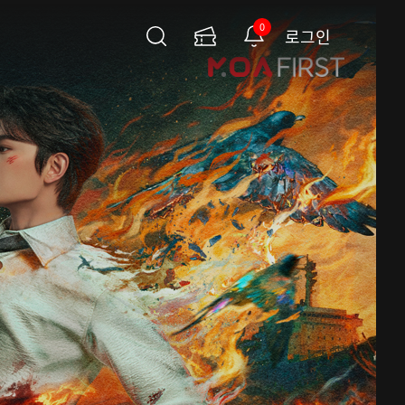
0
로그인
검
이
알
색
용
림
권
페
이
지