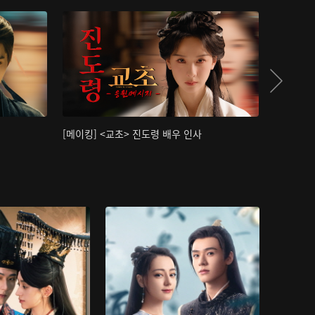
[메이킹] <교초> 진도령 배우 인사
[메이킹]