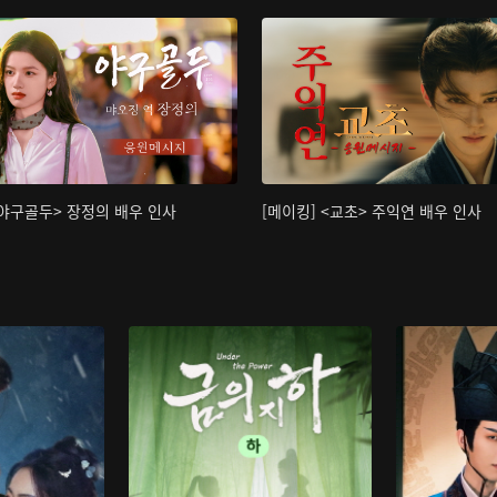
<야구골두> 장정의 배우 인사
[메이킹] <교초> 주익연 배우 인사