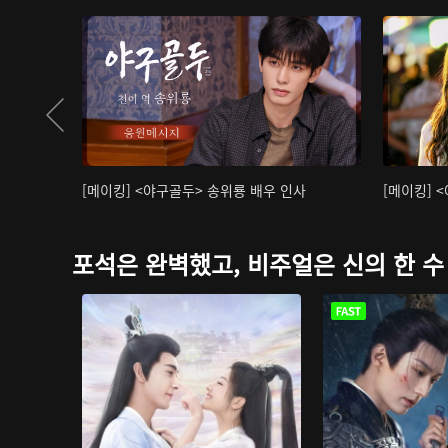
[메이킹] <야구골두> 송위룡 배우 인사
[메이킹] 
포석은 완벽했고, 비주얼은 신의 한 수