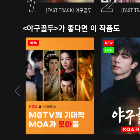
[FAST TRACK] 야구골두
[FAST T
<야구골두>가 좋다면 이 작품도