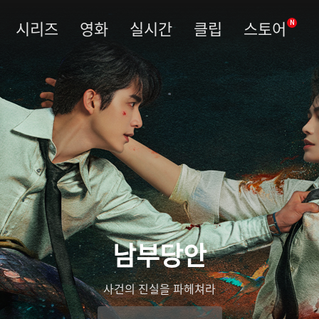
시리즈
영화
실시간
클립
스토어
N
남부당안
사건의 진실을 파헤쳐라