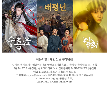
이용약관
|
개인정보처리방침
주식회사 에스제이엠엔씨 | 대표 안해조 | 서울특별시 송파구 송파대로 201, B동
16층 B-1609호 (문정동, 송파테라타워2) 사업자등록번호 218-87-02390 | 통신판
매업 신고번호 제-2024-서울송파-3233호
고객센터 cs_moa@sjmnc.co.kr | 02-400-6036 (평일 10:00~17:00 / 점심시간
12:30~13:30 / 주말 및 공휴일 휴무)
AsiaN. ALL RIGHTS RESERVED