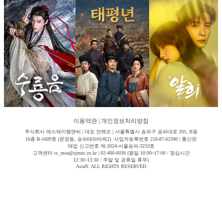
이용약관
|
개인정보처리방침
주식회사 에스제이엠엔씨 | 대표 안해조 | 서울특별시 송파구 송파대로 201, B동
16층 B-1609호 (문정동, 송파테라타워2) 사업자등록번호 218-87-02390 | 통신판
매업 신고번호 제-2024-서울송파-3233호
고객센터 cs_moa@sjmnc.co.kr | 02-400-6036 (평일 10:00~17:00 / 점심시간
12:30~13:30 / 주말 및 공휴일 휴무)
AsiaN. ALL RIGHTS RESERVED