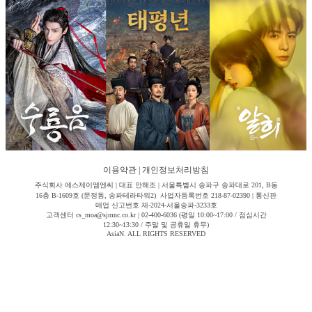
이용약관
|
개인정보처리방침
주식회사 에스제이엠엔씨 | 대표 안해조 | 서울특별시 송파구 송파대로 201, B동
16층 B-1609호 (문정동, 송파테라타워2) 사업자등록번호 218-87-02390 | 통신판
매업 신고번호 제-2024-서울송파-3233호
고객센터 cs_moa@sjmnc.co.kr | 02-400-6036 (평일 10:00~17:00 / 점심시간
12:30~13:30 / 주말 및 공휴일 휴무)
AsiaN. ALL RIGHTS RESERVED