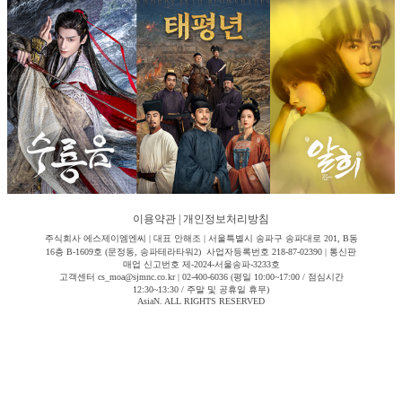
이용약관
|
개인정보처리방침
주식회사 에스제이엠엔씨 | 대표 안해조 | 서울특별시 송파구 송파대로 201, B동
16층 B-1609호 (문정동, 송파테라타워2) 사업자등록번호 218-87-02390 | 통신판
매업 신고번호 제-2024-서울송파-3233호
고객센터 cs_moa@sjmnc.co.kr | 02-400-6036 (평일 10:00~17:00 / 점심시간
12:30~13:30 / 주말 및 공휴일 휴무)
AsiaN. ALL RIGHTS RESERVED