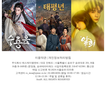
이용약관
|
개인정보처리방침
주식회사 에스제이엠엔씨 | 대표 안해조 | 서울특별시 송파구 송파대로 201, B동
16층 B-1609호 (문정동, 송파테라타워2) 사업자등록번호 218-87-02390 | 통신판
매업 신고번호 제-2024-서울송파-3233호
고객센터 cs_moa@sjmnc.co.kr | 02-400-6036 (평일 10:00~17:00 / 점심시간
12:30~13:30 / 주말 및 공휴일 휴무)
AsiaN. ALL RIGHTS RESERVED