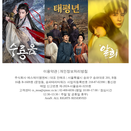
이용약관
|
개인정보처리방침
주식회사 에스제이엠엔씨 | 대표 안해조 | 서울특별시 송파구 송파대로 201, B동
16층 B-1609호 (문정동, 송파테라타워2) 사업자등록번호 218-87-02390 | 통신판
매업 신고번호 제-2024-서울송파-3233호
고객센터 cs_moa@sjmnc.co.kr | 02-400-6036 (평일 10:00~17:00 / 점심시간
12:30~13:30 / 주말 및 공휴일 휴무)
AsiaN. ALL RIGHTS RESERVED