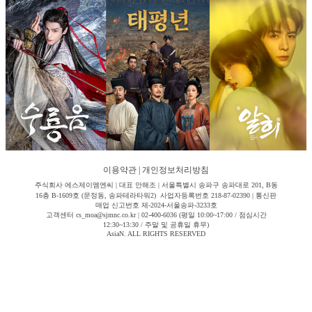
이용약관
|
개인정보처리방침
주식회사 에스제이엠엔씨 | 대표 안해조 | 서울특별시 송파구 송파대로 201, B동
16층 B-1609호 (문정동, 송파테라타워2) 사업자등록번호 218-87-02390 | 통신판
매업 신고번호 제-2024-서울송파-3233호
고객센터 cs_moa@sjmnc.co.kr | 02-400-6036 (평일 10:00~17:00 / 점심시간
12:30~13:30 / 주말 및 공휴일 휴무)
AsiaN. ALL RIGHTS RESERVED