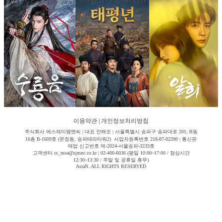
이용약관
|
개인정보처리방침
주식회사 에스제이엠엔씨 | 대표 안해조 | 서울특별시 송파구 송파대로 201, B동
16층 B-1609호 (문정동, 송파테라타워2) 사업자등록번호 218-87-02390 | 통신판
매업 신고번호 제-2024-서울송파-3233호
고객센터 cs_moa@sjmnc.co.kr | 02-400-6036 (평일 10:00~17:00 / 점심시간
12:30~13:30 / 주말 및 공휴일 휴무)
AsiaN. ALL RIGHTS RESERVED