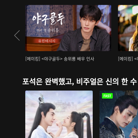
[메이킹] <야구골두> 송위룡 배우 인사
[메이킹] 
포석은 완벽했고, 비주얼은 신의 한 수