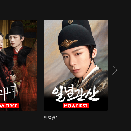
일념관산
국색방화