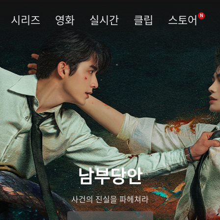
시리즈
영화
실시간
클립
스토어
N
남부당안
사건의 진실을 파헤쳐라