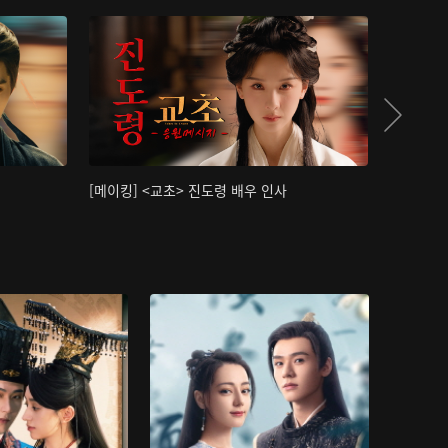
[메이킹] <교초> 진도령 배우 인사
[메이킹]