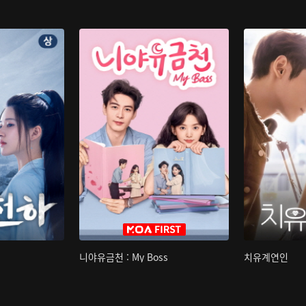
니야유금천 : My Boss
치유계연인