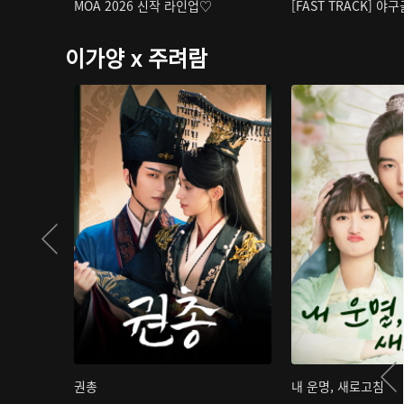
MOA 2026 신작 라인업♡
[FAST TRACK] 야
이가양 x 주려람
권총
내 운명, 새로고침