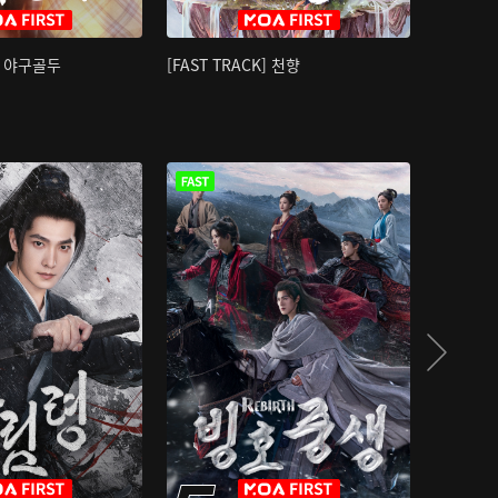
K] 야구골두
[FAST TRACK] 천향
소오강호 