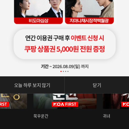
오늘 하루 보지 않기
닫기
묵우운간
귀녀