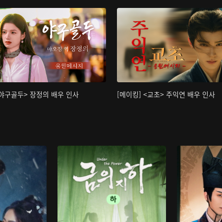
<야구골두> 장정의 배우 인사
[메이킹] <교초> 주익연 배우 인사