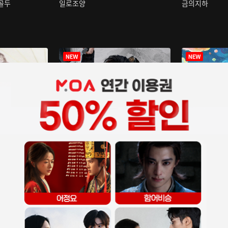
구골두
일로조양
금의지하
장중인
아재저리등니 :