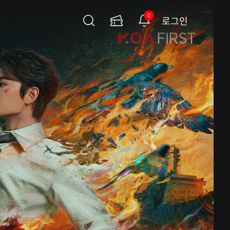
0
로그인
검
이
알
색
용
림
권
페
이
지