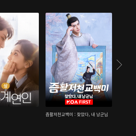
즘활저천교백미 : 찾았다, 내 낭군님
산하침