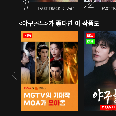
[FAST TRACK] 야구골두
[FAST T
<야구골두>가 좋다면 이 작품도