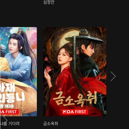
심정안
여과성음유
 너를 기다려
금소옥취
금수택심