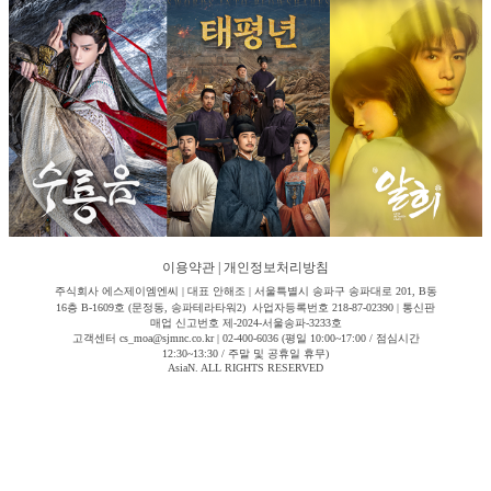
이용약관
|
개인정보처리방침
주식회사 에스제이엠엔씨 | 대표 안해조 | 서울특별시 송파구 송파대로 201, B동
16층 B-1609호 (문정동, 송파테라타워2) 사업자등록번호 218-87-02390 | 통신판
매업 신고번호 제-2024-서울송파-3233호
고객센터 cs_moa@sjmnc.co.kr | 02-400-6036 (평일 10:00~17:00 / 점심시간
12:30~13:30 / 주말 및 공휴일 휴무)
AsiaN. ALL RIGHTS RESERVED