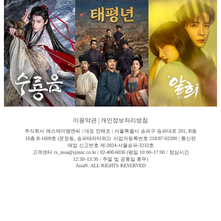
이용약관
|
개인정보처리방침
주식회사 에스제이엠엔씨 | 대표 안해조 | 서울특별시 송파구 송파대로 201, B동
16층 B-1609호 (문정동, 송파테라타워2) 사업자등록번호 218-87-02390 | 통신판
매업 신고번호 제-2024-서울송파-3233호
고객센터 cs_moa@sjmnc.co.kr | 02-400-6036 (평일 10:00~17:00 / 점심시간
12:30~13:30 / 주말 및 공휴일 휴무)
AsiaN. ALL RIGHTS RESERVED