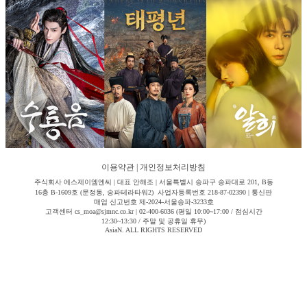
이용약관
|
개인정보처리방침
주식회사 에스제이엠엔씨 | 대표 안해조 | 서울특별시 송파구 송파대로 201, B동
16층 B-1609호 (문정동, 송파테라타워2) 사업자등록번호 218-87-02390 | 통신판
매업 신고번호 제-2024-서울송파-3233호
고객센터 cs_moa@sjmnc.co.kr | 02-400-6036 (평일 10:00~17:00 / 점심시간
12:30~13:30 / 주말 및 공휴일 휴무)
AsiaN. ALL RIGHTS RESERVED