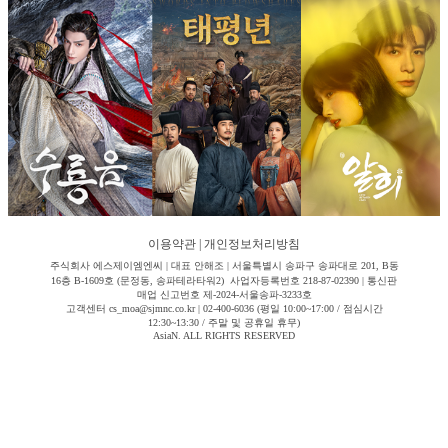
이용약관
|
개인정보처리방침
주식회사 에스제이엠엔씨 | 대표 안해조 | 서울특별시 송파구 송파대로 201, B동
16층 B-1609호 (문정동, 송파테라타워2) 사업자등록번호 218-87-02390 | 통신판
매업 신고번호 제-2024-서울송파-3233호
고객센터 cs_moa@sjmnc.co.kr | 02-400-6036 (평일 10:00~17:00 / 점심시간
12:30~13:30 / 주말 및 공휴일 휴무)
AsiaN. ALL RIGHTS RESERVED