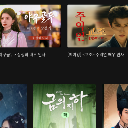
<야구골두> 장정의 배우 인사
[메이킹] <교초> 주익연 배우 인사