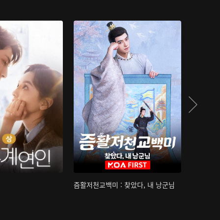
즘활저천교백미 : 찾았다, 내 낭군님
산하침