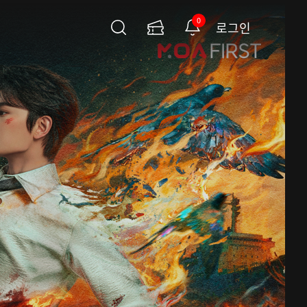
0
로그인
검
이
알
색
용
림
권
페
이
지