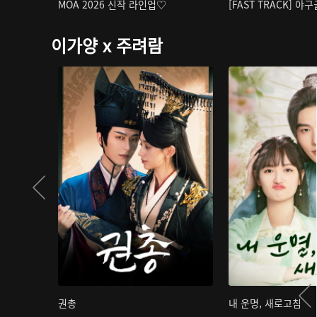
MOA 2026 신작 라인업♡
[FAST TRACK] 야
이가양 x 주려람
권총
내 운명, 새로고침