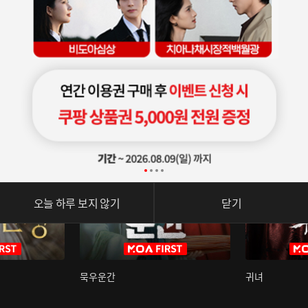
오늘 하루 보지 않기
닫기
묵우운간
귀녀