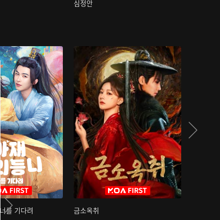
심정안
여과성음유
 너를 기다려
금소옥취
금수택심