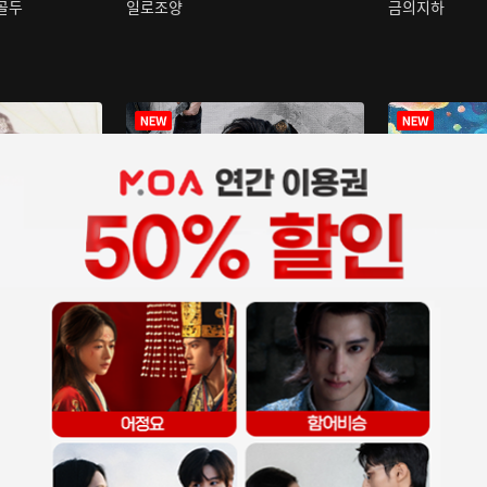
구골두
일로조양
금의지하
장중인
아재저리등니 :