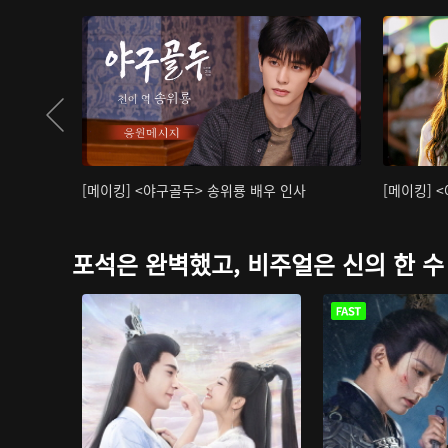
[메이킹] <야구골두> 송위룡 배우 인사
[메이킹] 
포석은 완벽했고, 비주얼은 신의 한 수