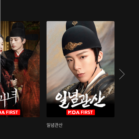
일념관산
국색방화