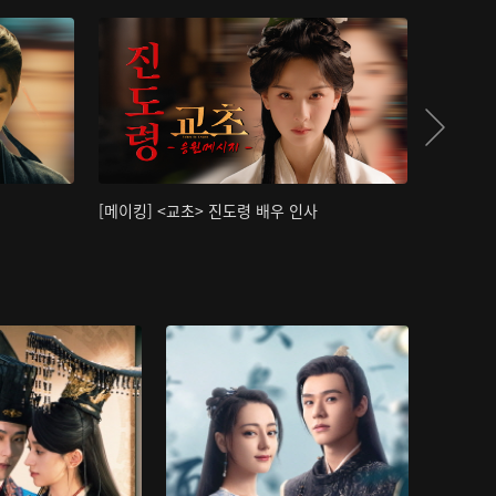
[메이킹] <교초> 진도령 배우 인사
[메이킹]