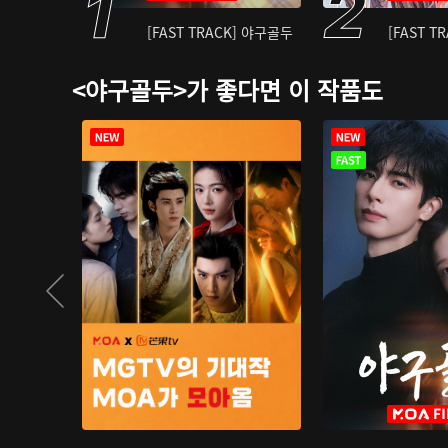
[FAST TRACK] 야구골두
[FAST T
<야구골두>가 좋다면 이 작품도