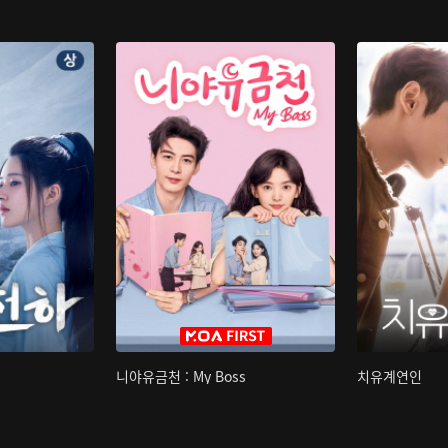
니야유금천 : My Boss
치유계연인