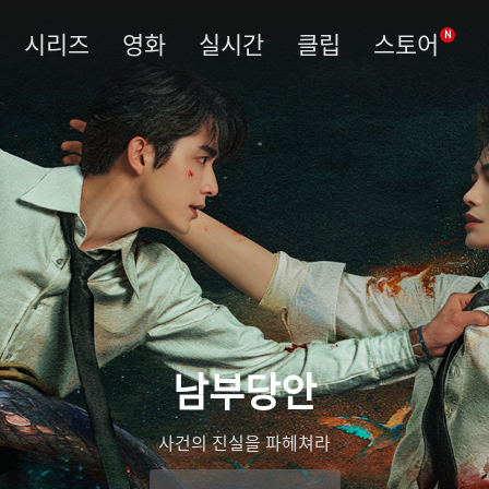
시리즈
영화
실시간
클립
스토어
N
남부당안
사건의 진실을 파헤쳐라