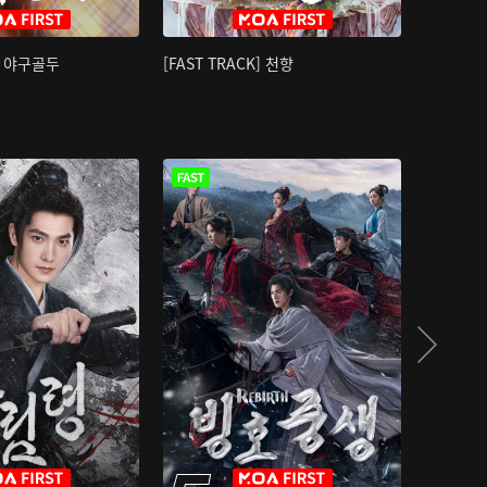
K] 야구골두
[FAST TRACK] 천향
소오강호 