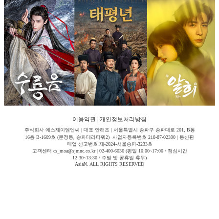
이용약관
|
개인정보처리방침
주식회사 에스제이엠엔씨 | 대표 안해조 | 서울특별시 송파구 송파대로 201, B동
16층 B-1609호 (문정동, 송파테라타워2) 사업자등록번호 218-87-02390 | 통신판
매업 신고번호 제-2024-서울송파-3233호
고객센터 cs_moa@sjmnc.co.kr | 02-400-6036 (평일 10:00~17:00 / 점심시간
12:30~13:30 / 주말 및 공휴일 휴무)
AsiaN. ALL RIGHTS RESERVED