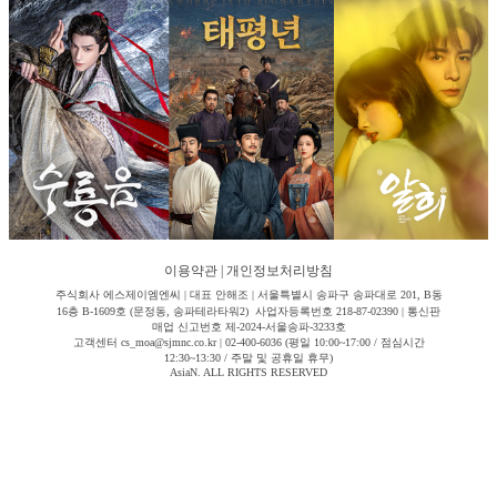
이용약관
|
개인정보처리방침
주식회사 에스제이엠엔씨 | 대표 안해조 | 서울특별시 송파구 송파대로 201, B동
16층 B-1609호 (문정동, 송파테라타워2) 사업자등록번호 218-87-02390 | 통신판
매업 신고번호 제-2024-서울송파-3233호
고객센터 cs_moa@sjmnc.co.kr | 02-400-6036 (평일 10:00~17:00 / 점심시간
12:30~13:30 / 주말 및 공휴일 휴무)
AsiaN. ALL RIGHTS RESERVED