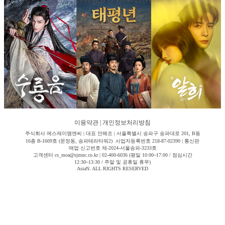
이용약관
|
개인정보처리방침
주식회사 에스제이엠엔씨 | 대표 안해조 | 서울특별시 송파구 송파대로 201, B동
16층 B-1609호 (문정동, 송파테라타워2) 사업자등록번호 218-87-02390 | 통신판
매업 신고번호 제-2024-서울송파-3233호
고객센터 cs_moa@sjmnc.co.kr | 02-400-6036 (평일 10:00~17:00 / 점심시간
12:30~13:30 / 주말 및 공휴일 휴무)
AsiaN. ALL RIGHTS RESERVED