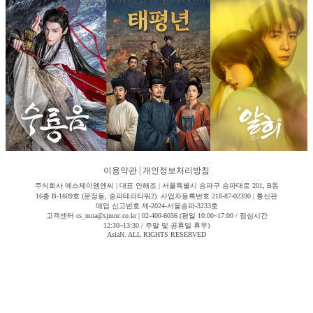
이용약관
|
개인정보처리방침
주식회사 에스제이엠엔씨 | 대표 안해조 | 서울특별시 송파구 송파대로 201, B동
16층 B-1609호 (문정동, 송파테라타워2) 사업자등록번호 218-87-02390 | 통신판
매업 신고번호 제-2024-서울송파-3233호
고객센터 cs_moa@sjmnc.co.kr | 02-400-6036 (평일 10:00~17:00 / 점심시간
12:30~13:30 / 주말 및 공휴일 휴무)
AsiaN. ALL RIGHTS RESERVED