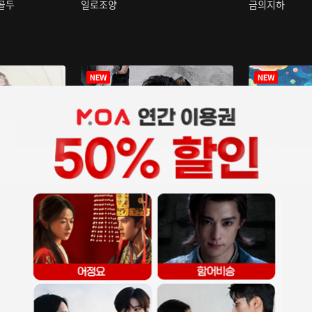
구골두
일로조양
금의지하
장중인
아재저리등니 :