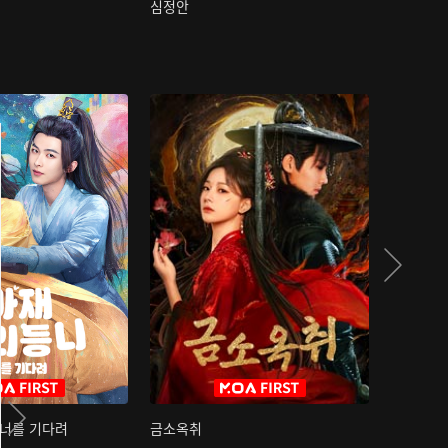
심정안
여과성음유
 너를 기다려
금소옥취
금수택심