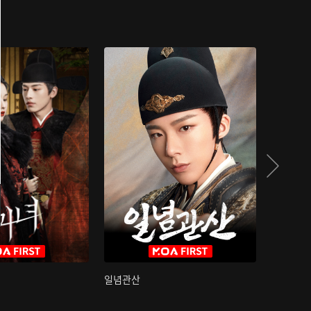
일념관산
국색방화