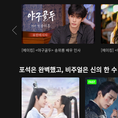
[메이킹] <야구골두> 송위룡 배우 인사
[메이킹] 
포석은 완벽했고, 비주얼은 신의 한 수