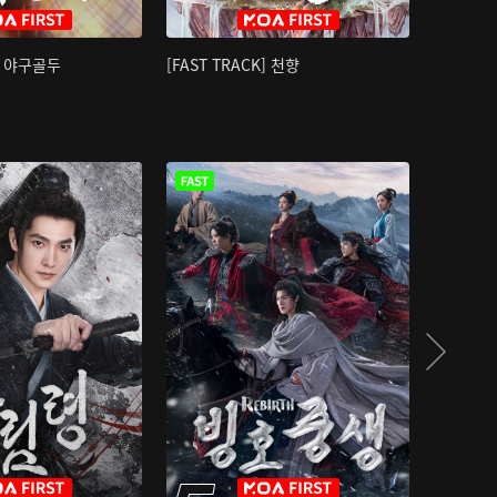
K] 야구골두
[FAST TRACK] 천향
소오강호 