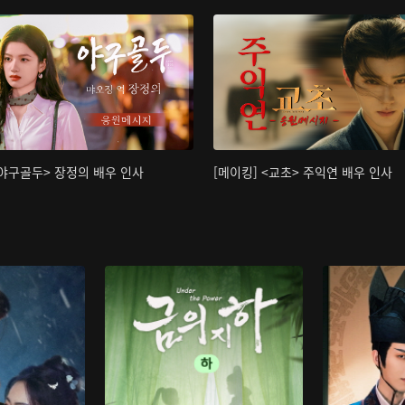
<야구골두> 장정의 배우 인사
[메이킹] <교초> 주익연 배우 인사