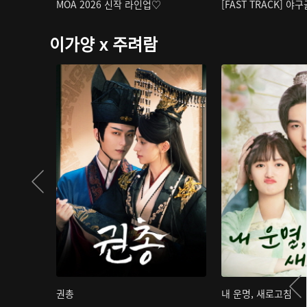
MOA 2026 신작 라인업♡
[FAST TRACK] 야
이가양 x 주려람
권총
내 운명, 새로고침