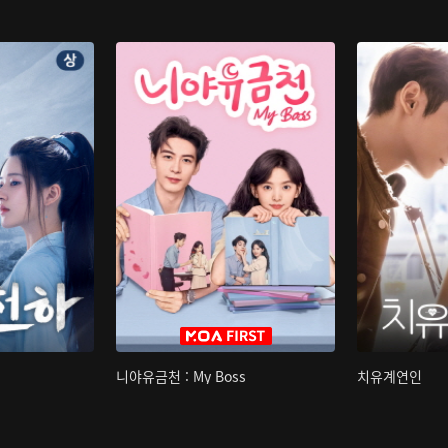
니야유금천 : My Boss
치유계연인