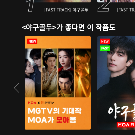
[FAST TRACK] 야구골두
[FAST T
<야구골두>가 좋다면 이 작품도