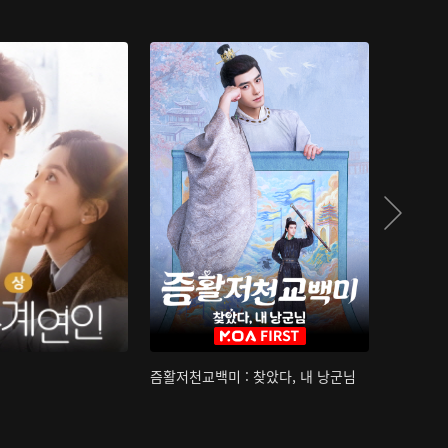
즘활저천교백미 : 찾았다, 내 낭군님
산하침