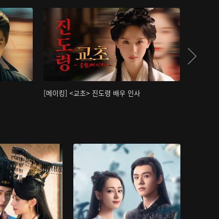
[메이킹] <교초> 진도령 배우 인사
[메이킹]