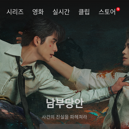
시리즈
영화
실시간
클립
스토어
N
남부당안
사건의 진실을 파헤쳐라