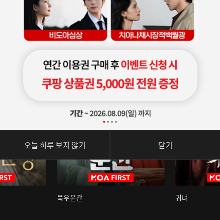
오늘 하루 보지 않기
닫기
묵우운간
귀녀