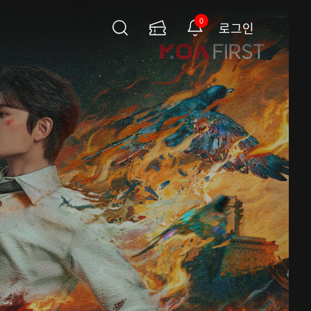
0
로그인
검
이
알
색
용
림
권
페
이
지