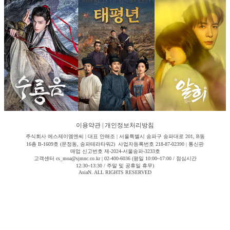
이용약관
|
개인정보처리방침
주식회사 에스제이엠엔씨 | 대표 안해조 | 서울특별시 송파구 송파대로 201, B동
16층 B-1609호 (문정동, 송파테라타워2) 사업자등록번호 218-87-02390 | 통신판
매업 신고번호 제-2024-서울송파-3233호
고객센터 cs_moa@sjmnc.co.kr | 02-400-6036 (평일 10:00~17:00 / 점심시간
12:30~13:30 / 주말 및 공휴일 휴무)
AsiaN. ALL RIGHTS RESERVED