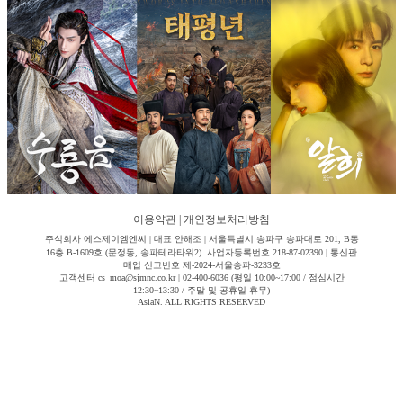
이용약관
|
개인정보처리방침
주식회사 에스제이엠엔씨 | 대표 안해조 | 서울특별시 송파구 송파대로 201, B동
16층 B-1609호 (문정동, 송파테라타워2) 사업자등록번호 218-87-02390 | 통신판
매업 신고번호 제-2024-서울송파-3233호
고객센터 cs_moa@sjmnc.co.kr | 02-400-6036 (평일 10:00~17:00 / 점심시간
12:30~13:30 / 주말 및 공휴일 휴무)
AsiaN. ALL RIGHTS RESERVED